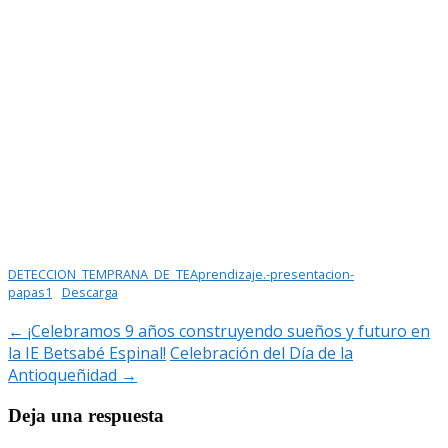
DETECCION_TEMPRANA_DE_TEAprendizaje.-presentacion-
papas1
Descarga
Navegación
←
¡Celebramos 9 años construyendo sueños y futuro en
la IE Betsabé Espinal!
Celebración del Día de la
de
Antioqueñidad
→
entradas
Deja una respuesta