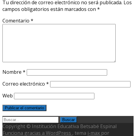
Tu dirección de correo electrónico no será publicada.
Los
campos obligatorios están marcados con
*
Comentario
*
Nombre
*
Correo electrónico
*
Web
Buscar
por:
Copyright © Institución Educativa Betsabé Espinal
Funciona gracias a WordPress
, tema
i-max
por