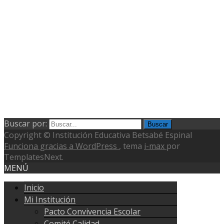
Buscar por:
Copyright © Institución Educativa Betsabé Espinal
Funciona gracias a WordPress
, tema
i-max
por
TemplatesNext.
MENÚ
Inicio
Mi Institución
Pacto Convivencia Escolar
Comité Calidad