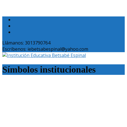
Llámanos: 3013790764
Escríbenos: iebetsabespinal@yahoo.com
Símbolos institucionales