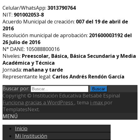
Celular/WhatsApp:
3013790764
NIT:
901002053-8
Acuerdo Municipal de creación:
007 del 19 de abril de
2016
Resolución municipal de aprobación:
201600003192 del
26 Julio de 2016
N° DANE:
105088800016
Niveles:
Preescolar, Básica, Básica Secundaria y Media
Académica y Técnica
Jornada:
mañana y tarde
Representante legal:
Carlos Andrés Rendón García
Buscar por:
Copyright © Institución Educativa Betsabé Espinal
Funciona gracias a WordPress
, tema
i-max
por
TemplatesNext.
MENÚ
Inicio
Mi Institución