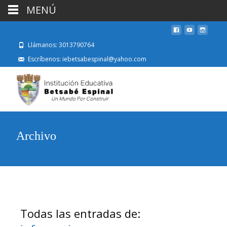
MENÚ
Llámanos: 3013790764
Escríbenos: iebetsabespinal@yahoo.com
Archivo
Todas las entradas de: