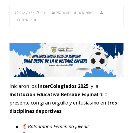
mayo 6, 2025
Noticias principales
informacion
Iniciaron los
InterColegiados 2025
, y la
Institución Educativa Betsabé Espinal
dijo
presente con gran orgullo y entusiasmo en
tres
disciplinas deportivas
:
Balonmano Femenino Juvenil