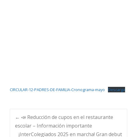
CIRCULAR-12-PADRES-DE-FAMILIA-Cronograma-mayo
Descarga
Navegación
←
📣 Reducción de cupos en el restaurante
escolar – Información importante
¡InterColegiados 2025 en marcha! Gran debut