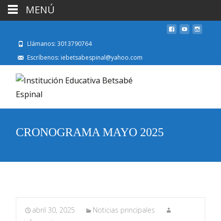
MENÚ
Llámanos: 3013790764
Escríbenos: iebetsabespinal@yahoo.com
CRONOGRAMA MAYO 2025
abril 30, 2025
Noticias principales