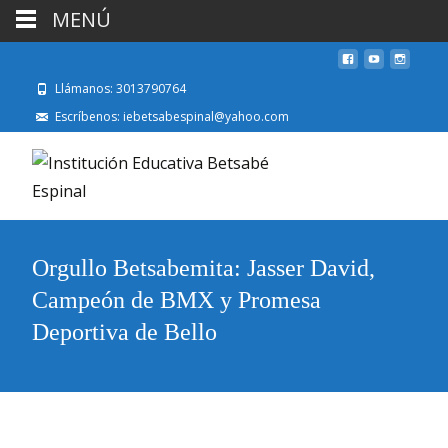
MENÚ
Llámanos: 3013790764
Escríbenos: iebetsabespinal@yahoo.com
Orgullo Betsabemita: Jasser David,
Campeón de BMX y Promesa
Deportiva de Bello