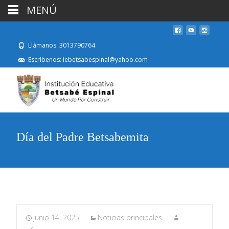
MENÚ
Llámanos: 3013790764
Escríbenos: iebetsabespinal@yahoo.com
Día del Padre Betsabemita
junio 14, 2025
Noticias principales