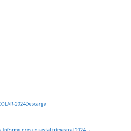
COLAR-2024
Descarga
s
Informe presupuestal trimestral 2024
→