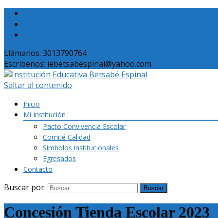
Llámanos: 3013790764
Escríbenos: iebetsabespinal@yahoo.com
Saltar al contenido
Inicio
Mi Institución
Pacto Convivencia Escolar
Comité Calidad
Símbolos institucionales
Egresados
Contacto
Buscar por:
Concesión Tienda Escolar 2023