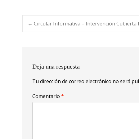
Navegación
←
Circular Informativa – Intervención Cubierta I
de
entradas
Deja una respuesta
Tu dirección de correo electrónico no será pub
Comentario
*