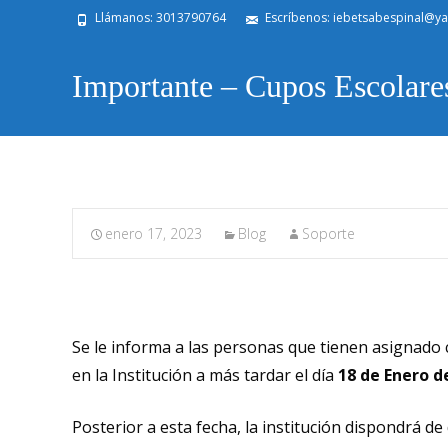
Llámanos: 3013790764
Escríbenos: iebetsabespinal@y
Importante – Cupos Escolare
enero 17, 2023
Blog
Soporte
Se le informa a las personas que tienen asignado c
en la Institución a más tardar el día
18 de Enero d
Posterior a esta fecha, la institución dispondrá de