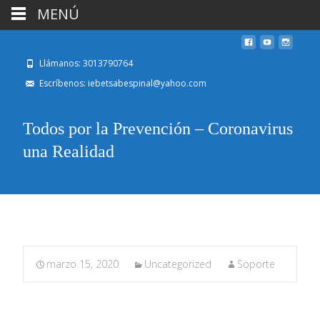
MENÚ
Llámanos: 3013790764
Escríbenos: iebetsabespinal@yahoo.com
Todos por la Prevención – Coronavirus
una Realidad
marzo 15, 2020
Uncategorized
Soporte